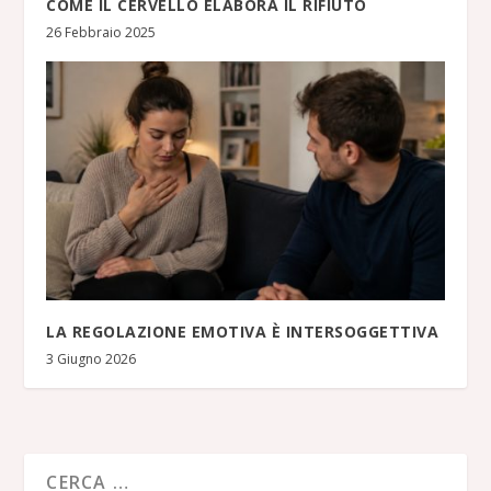
COME IL CERVELLO ELABORA IL RIFIUTO
26 Febbraio 2025
LA REGOLAZIONE EMOTIVA È INTERSOGGETTIVA
3 Giugno 2026