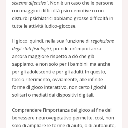
sistema difensivo”
. Non è un caso che le persone
con maggiori difficoltà psico-emotive o con
disturbi psichiatrici abbiamo grosse difficoltà in
tutte le attività ludico-giocose.
Il gioco, quindi, nella sua funzione di r
egolazione
degli stati fisiologici
, prende un’importanza
ancora maggiore rispetto a ciò che già
sappiamo, e non solo per i bambini, ma anche
per gli adolescenti e per gli adulti. In questo,
faccio riferimento, ovviamente, alle infinite
forme di gioco interattivo, non certo i giochi
solitari o mediati dai dispositivi digitali.
Comprendere l’importanza del gioco al fine del
benessere neurovegetativo permette, così, non
solo di ampliare le forme di aiuto, o di autoaiuto,