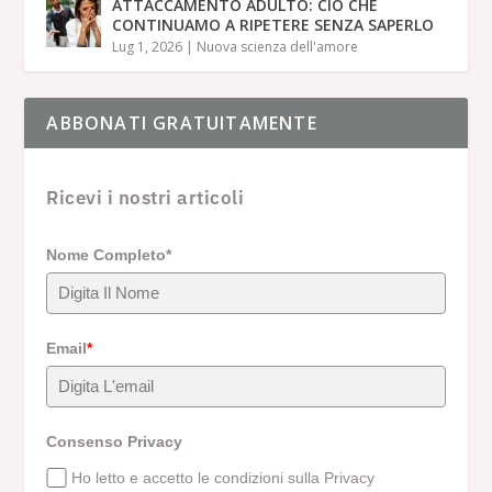
ATTACCAMENTO ADULTO: CIÒ CHE
CONTINUAMO A RIPETERE SENZA SAPERLO
Lug 1, 2026
|
Nuova scienza dell'amore
ABBONATI GRATUITAMENTE
Ricevi i nostri articoli
Nome Completo*
Email
*
Consenso Privacy
Ho letto e accetto le condizioni sulla Privacy