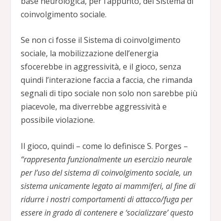
base neurologica, per l’appunto, del Sistema di
coinvolgimento sociale.
Se non ci fosse il Sistema di coinvolgimento
sociale, la mobilizzazione dell’energia
sfocerebbe in aggressività, e il gioco, senza
quindi l’interazione faccia a faccia, che rimanda
segnali di tipo sociale non solo non sarebbe più
piacevole, ma diverrebbe aggressività e
possibile violazione.
Il gioco, quindi – come lo definisce S. Porges –
“rappresenta funzionalmente un esercizio neurale
per l’uso del sistema di coinvolgimento sociale, un
sistema unicamente legato ai mammiferi, al fine di
ridurre i nostri comportamenti di attacco/fuga per
essere in grado di contenere e ‘socializzare’ questo