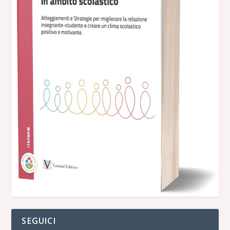
SEGUICI