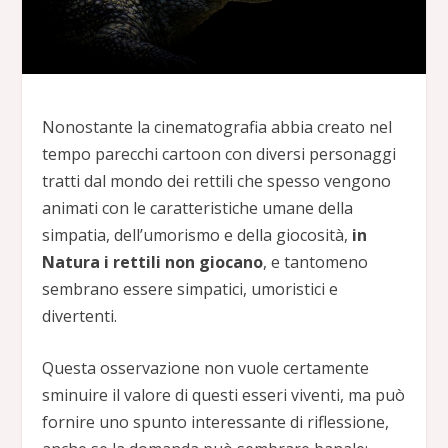
Nonostante la cinematografia abbia creato nel
tempo parecchi cartoon con diversi personaggi
tratti dal mondo dei rettili che spesso vengono
animati con le caratteristiche umane della
simpatia, dell’umorismo e della giocosità,
in
Natura i rettili non giocano
, e tantomeno
sembrano essere simpatici, umoristici e
divertenti.
Questa osservazione non vuole certamente
sminuire il valore di questi esseri viventi, ma può
fornire uno spunto interessante di riflessione,