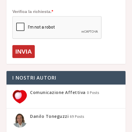
Verifica la richiesta.
*
INVIA
I NOSTRI AUTORI
Comunicazione Affettiva
0 Posts
Danilo Toneguzzi
69 Posts