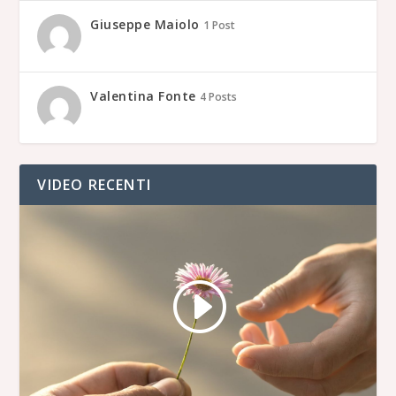
Giuseppe Maiolo
1 Post
Valentina Fonte
4 Posts
VIDEO RECENTI